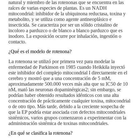
natural y miembro de las rotenonas que se encuentra en las
raíces de varias especies de plantas. Es un NADH
mitocondrial: inhibidor de la ubiquinona reductasa, toxina y
metabolito, y se utiliza como agente antineoplásico e
insecticida. Se caracteriza por ser un sólido cristalino de
incoloro a parduzco o de blanco a blanco parduzco que es
inodoro. La exposición ocurre por inhalación, ingestión o
contacto.
¿Qué es el modelo de rotenona?
La rotenona se utilizó por primera vez para modelar la
enfermedad de Parkinson en 1985 cuando Heikkila inyectó
este inhibidor del complejo mitocondrial I directamente en el
cerebro y mostró que a una concentración de 5 mM,
aproximadamente 500.000 veces más alta que su IC50 de 10
nM, mató las neuronas dopaminérgicas2; sin embargo, se
podrían haber obtenido resultados idénticos con una alta
concentración de prácticamente cualquier toxina, mitocondrial
o de otro tipo. Más tarde, debido a la creciente sospecha de
que la EP podría estar asociada con defectos mitocondriales
sistémicos, varios grupos comenzaron a experimentar con la
administración sistémica de toxinas mitocondriales.
¿En qué se clasifica la rotenona?