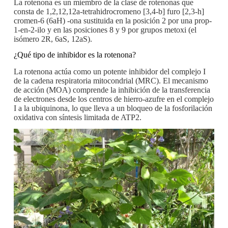
La rotenona es un miembro de la clase de rotenonas que
consta de 1,2,12,12a-tetrahidrocromeno [3,4-b] furo [2,3-h]
cromen-6 (6aH) -ona sustituida en la posición 2 por una prop-
1-en-2-ilo y en las posiciones 8 y 9 por grupos metoxi (el
isómero 2R, 6aS, 12aS).
¿Qué tipo de inhibidor es la rotenona?
La rotenona actúa como un potente inhibidor del complejo I
de la cadena respiratoria mitocondrial (MRC). El mecanismo
de acción (MOA) comprende la inhibición de la transferencia
de electrones desde los centros de hierro-azufre en el complejo
I a la ubiquinona, lo que lleva a un bloqueo de la fosforilación
oxidativa con síntesis limitada de ATP2.