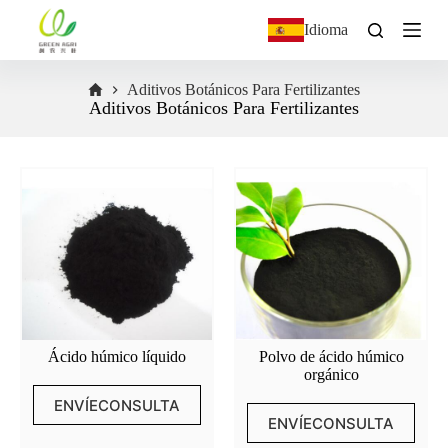
S
Idioma
a
l
t
Aditivos Botánicos Para Fertilizantes
a
Aditivos Botánicos Para Fertilizantes
r
a
l
c
o
n
t
e
n
i
d
o
Ácido húmico líquido
Polvo de ácido húmico
orgánico
ENVÍECONSULTA
ENVÍECONSULTA