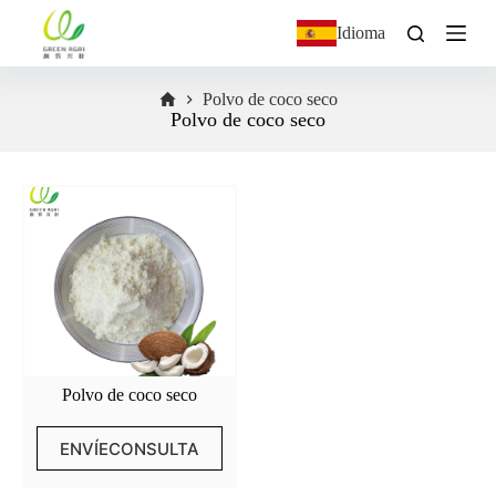
S
Idioma
a
l
t
Polvo de coco seco
a
Polvo de coco seco
r
a
l
c
o
n
t
e
n
i
d
o
Polvo de coco seco
ENVÍECONSULTA