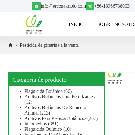
S
info@greenagribio.com
+86-18966738003
a
l
t
INICIO
SOBRE NOSOTR
a
r
a
l
Pesticida de piretrina a la venta
c
o
n
t
e
n
Categoría de producto
i
d
Plaguicida Botánico
(66)
o
Aditivos Botánicos Para Fertilizantes
(12)
Aditivos Botánicos De Remedio
Animal
(213)
Aditivos Para Piensos Botánicos
(267)
Intermedios
(381)
Plaguicida Químico
(10)
Ingredientes De Alimentos Para