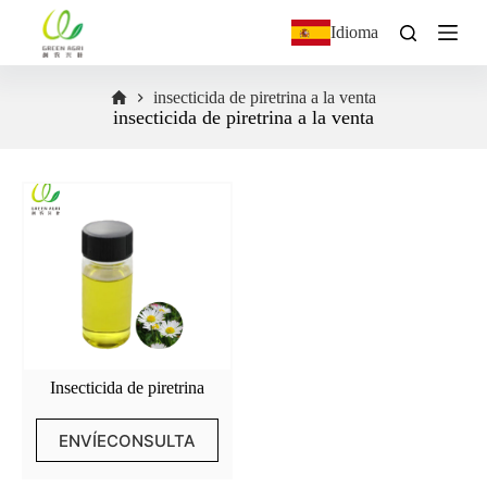
S
Idioma
a
l
t
insecticida de piretrina a la venta
a
insecticida de piretrina a la venta
r
a
l
c
o
n
t
e
n
i
d
o
Insecticida de piretrina
ENVÍECONSULTA