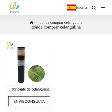
S
Idioma
a
l
t
dónde comprar celangulina
a
dónde comprar celangulina
r
a
l
c
o
n
t
e
n
i
d
o
Fabricante de celangulina
ENVÍECONSULTA