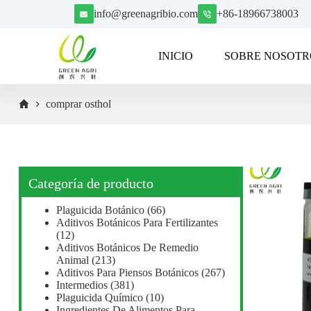
S
info@greenagribio.com
+86-18966738003
a
l
t
INICIO
SOBRE NOSOTR
a
r
a
l
comprar osthol
c
o
n
t
e
n
Categoría de producto
i
d
Plaguicida Botánico
(66)
o
Aditivos Botánicos Para Fertilizantes
(12)
Aditivos Botánicos De Remedio
Animal
(213)
Aditivos Para Piensos Botánicos
(267)
Intermedios
(381)
Plaguicida Químico
(10)
Ingredientes De Alimentos Para