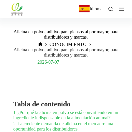
S
Idioma
a
l
t
a
Alicina en polvo, aditivo para piensos al por mayor, para
r
distribuidores y marcas.
a
l
CONOCIMIENTO
c
Alicina en polvo, aditivo para piensos al por mayor, para
o
distribuidores y marcas.
n
Post Views:
91
2026-07-07
t
e
n
i
d
o
Tabla de contenido
1
¿Por qué la alicina en polvo se está convirtiendo en un
ingrediente indispensable en la alimentación animal?
2
La creciente demanda de alicina en el mercado: una
oportunidad para los distribuidores.