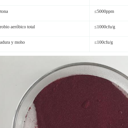
tona
≤5000ppm
robio aeróbico total
≤1000cfu/g
adura y moho
≤100cfu/g