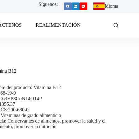
Síguenos:
Idioma
ÁCTENOS
REALIMENTACIÓN
mina B12
re del producto: Vitamina B12
68-19-9
 C63H88CoN14O14P
355.37
CS:200-680-0
 Vitaminas de grado alimenticio
cia: Conservantes de alimentos, promover la salud y el
miento, promover la nutrición