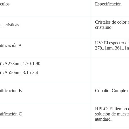
ículos
Especificación
Cristales de color
cterísticas
cristalino
UV: El espectro d
ntificación A
278±1nm, 361±1n
1/A278nm: 1.70-1.90
1/A550nm: 3.15-3.4
ntificación B
Cobalto: Cumple c
HPLC: El tiempo d
ntificación C
solución de muestr
atandard.