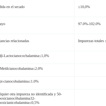
dida en el secado
≤10,0%
ayo
97.0%-102.0%
tancias relacionadas
Impurezas totales
8β-Lactocianococbalamina≤1,0%
 Metilcianocobalamina≤2.0%
pi-cianocobalamina≤1.0%
lquier otra impureza no identificada y 50-
boxicianocóbalamina32-
boxicianicobalamina≤0,5%