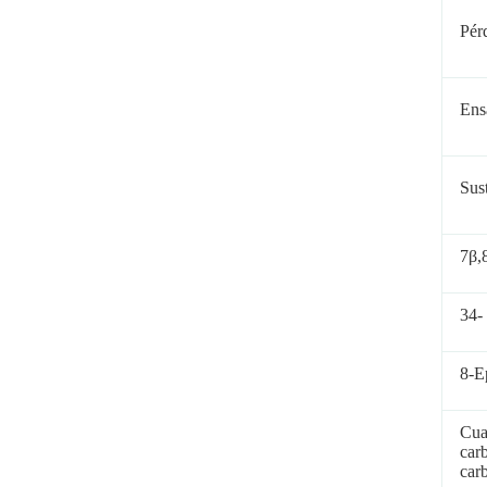
Pér
Ens
Sus
7β,
34-
8-E
Cua
car
car