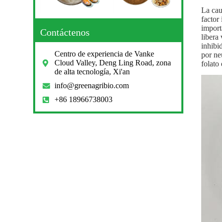
La cau
factor
import
Contáctenos
libera
inhibi
Centro de experiencia de Vanke
por ne
Cloud Valley, Deng Ling Road, zona
folato
de alta tecnología, Xi'an
info@greenagribio.com
+86 18966738003