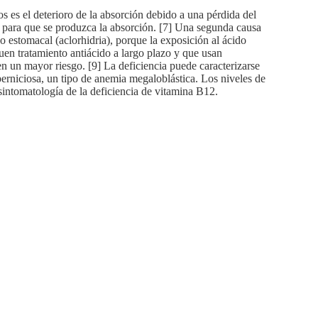
 es el deterioro de la absorción debido a una pérdida del
2 para que se produzca la absorción. [7] Una segunda causa
o estomacal (aclorhidria), porque la exposición al ácido
guen tratamiento antiácido a largo plazo y que usan
n un mayor riesgo. [9] La deficiencia puede caracterizarse
erniciosa, un tipo de anemia megaloblástica. Los niveles de
 sintomatología de la deficiencia de vitamina B12.