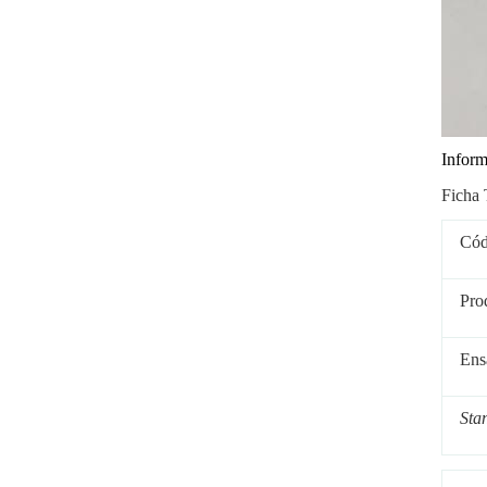
Inform
Ficha 
Cód
Pro
Ens
S
ta