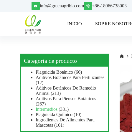
S
info@greenagribio.com
+86-18966738003
a
l
t
INICIO
SOBRE NOSOTR
a
r
a
l
c
o
n
Categoría de producto
t
e
Plaguicida Botánico
(66)
n
Aditivos Botánicos Para Fertilizantes
i
(12)
d
Aditivos Botánicos De Remedio
o
Animal
(213)
Aditivos Para Piensos Botánicos
(267)
Intermedios
(381)
Plaguicida Químico
(10)
Ingredientes De Alimentos Para
Mascotas
(161)