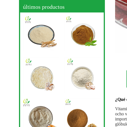
últimos productos
¿Qué 
Vitam
ocho v
import
glóbul