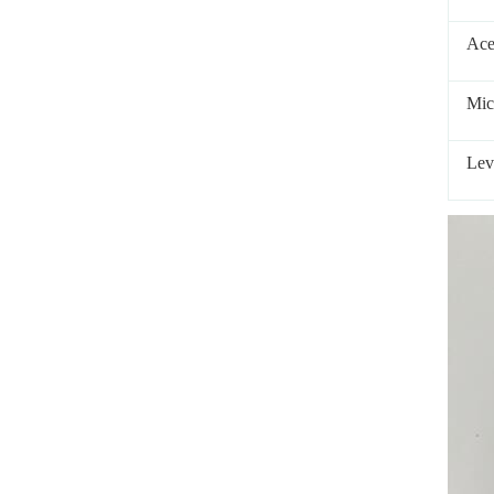
Ace
Mic
Lev