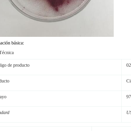
ación básica:
Técnica
igo de producto
02
ducto
Ci
ayo
97
ndard
U