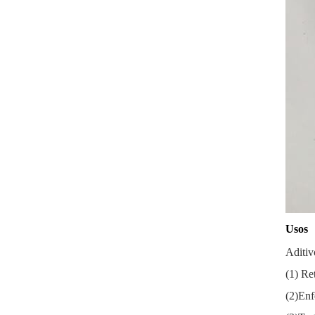
Usos
Aditiv
(1) Re
(2)Enf