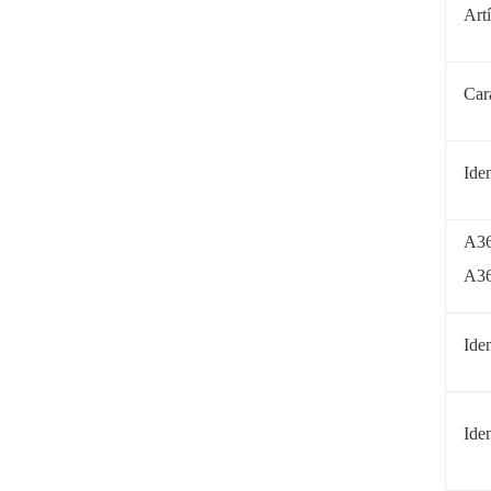
Art
Cara
Ide
A36
A36
Ide
Ide