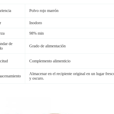
riencia
Polvo rojo marrón
r
Inodoro
eza
98% min
ándar de
Grado de alimentación
do
citud
Complemento alimenticio
Almacenar en el recipiente original en un lugar fresc
acenamiento
y oscuro.