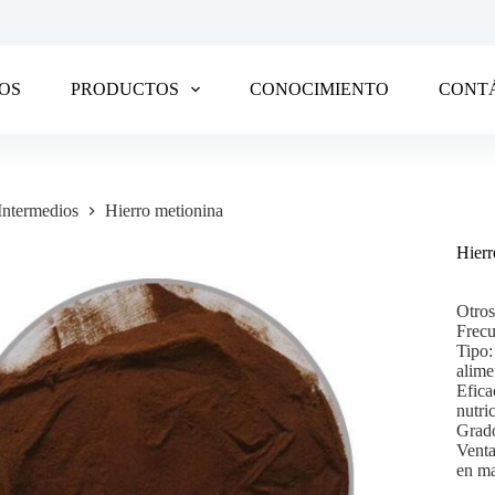
OS
PRODUCTOS
CONOCIMIENTO
CONT
Intermedios
Hierro metionina
Hierr
Otros
Frec
Tipo:
alime
Efica
nutri
Grado
Venta
en m