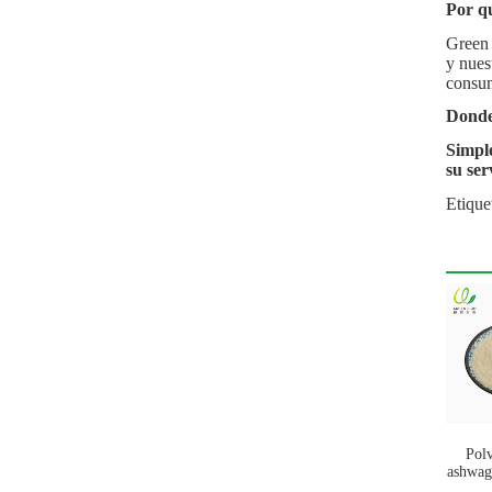
Por qu
Green 
y nues
consum
Donde
Simple
su ser
Etique
Polv
ashwag