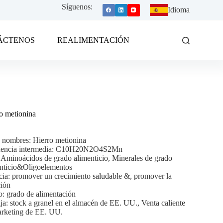
Síguenos:
Idioma
ÁCTENOS
REALIMENTACIÓN
o metionina
 nombres: Hierro metionina
uencia intermedia: C10H20N2O4S2Mn
 Aminoácidos de grado alimenticio, Minerales de grado
nticio&Oligoelementos
cia: promover un crecimiento saludable &, promover la
ción
: grado de alimentación
ja: stock a granel en el almacén de EE. UU., Venta caliente
arketing de EE. UU.