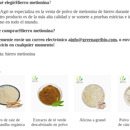
é elegir
Hierro metionina
?
Agri se especializa en la venta de polvo de metionina de hierro durante
tro producto es de la más alta calidad y se somete a pruebas estrictas e 
o en todo el mundo.
 comprar
Hierro metionina
?
mente envíe un correo electrónico a
info@greenagribio.com
, o env
vicio en cualquier momento!
ta: hierro metionina
o de raíz de
Extracto de té verde
Alicina a granel
Polvo
andha orgánica
descafeinado en polvo
de cásc