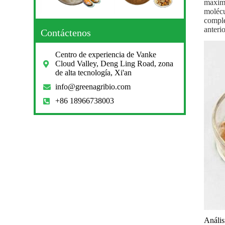
maximi
molécu
comple
anteri
Contáctenos
Centro de experiencia de Vanke
Cloud Valley, Deng Ling Road, zona
de alta tecnología, Xi'an
info@greenagribio.com
+86 18966738003
Anális