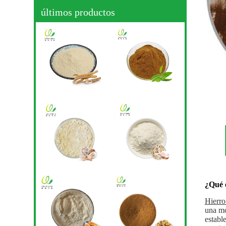
últimos productos
¿Qué e
Hierro
una mo
establ