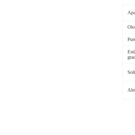
Apa
Olo
Pur
Est
gra
Soli
Alm