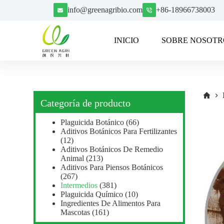
S
info@greenagribio.com
+86-18966738003
a
l
t
INICIO
SOBRE NOSOTR
a
r
a
l
c
o
n
Categoría de producto
t
e
Plaguicida Botánico
(66)
n
Aditivos Botánicos Para Fertilizantes
i
(12)
d
Aditivos Botánicos De Remedio
o
Animal
(213)
Aditivos Para Piensos Botánicos
(267)
Intermedios
(381)
Plaguicida Químico
(10)
Ingredientes De Alimentos Para
Mascotas
(161)