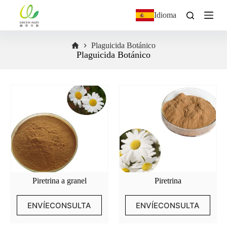
S
Idioma
a
l
t
Plaguicida Botánico
a
Plaguicida Botánico
r
a
l
c
o
n
t
e
n
i
d
o
Piretrina a granel
Piretrina
ENVÍECONSULTA
ENVÍECONSULTA