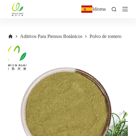
S
Idioma
a
l
t
a
r
Aditivos Para Piensos Botánicos
Polvo de romero
a
l
c
o
n
t
e
n
i
d
o