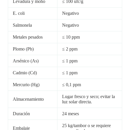
Levadura y moho
≤ 100 ufc/g
E. coli
Negativo
Salmonela
Negativo
Metales pesados
≤ 10 ppm
Plomo (Pb)
≤ 2 ppm
Arsénico (As)
≤ 1 ppm
Cadmio (Cd)
≤ 1 ppm
Mercurio (Hg)
≤ 0,1 ppm
Lugar fresco y seco; evitar la
Almacenamiento
luz solar directa.
Duración
24 meses
25 kg/tambor o se requiere
Embalaje