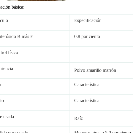
ación básica:
ículo
Especificación
uterósido B más E
0.8 por ciento
rol físico
riencia
Polvo amarillo marrón
r
Característica
to
Característica
te usada
Raíz
dida por secado
Menor o igual a 5.0 por ciento