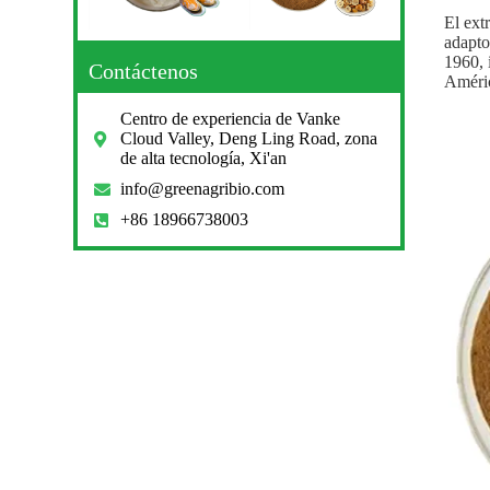
El ext
adapto
1960, 
Contáctenos
Améric
Centro de experiencia de Vanke
Cloud Valley, Deng Ling Road, zona
de alta tecnología, Xi'an
info@greenagribio.com
+86 18966738003