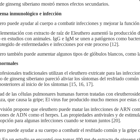
de ginseng siberiano mostró menos efectos secundarios.
tema inmunológico e infección
ero puede ayudar al cuerpo a combatir infecciones y mejorar la función
lementación con extracto de raíz de Eleuthero aumentó la producció
 en estudios con animales. IgG e IgM se unen a patógenos como bacteria
rotegido de enfermedades e infecciones por este proceso [12].
ero también puede aumentar algunos tipos de glóbulos blancos, como las 
 normales
fesionales tradicionales utilizan el eleuthero extricate para las infeccio
to de ginseng siberiano pareció aliviar los síntomas del resfriado común
osteriores al inicio de los síntomas [15, 16, 17].
ad de las células pulmonares humanas fueron tratadas con eleutheroside
nza, que causa la gripe; El virus fue producido mucho menos por estas cé
visión propone que eleuthero puede matar las infecciones de ARN como l
iones de ADN como el herpes. Las propiedades antivirales y de estimu
opción para algunas infecciones cuando se toman juntos [20].
ero puede ayudar a su cuerpo a combatir el resfriado común y la grip
 En un estudio se encontró que tomar 400 mg de extracto de ginseng sibe