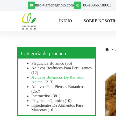
S
info@greenagribio.com
+86-18966738003
a
l
t
INICIO
SOBRE NOSOTR
a
r
a
l
c
o
n
Categoría de producto
t
e
Plaguicida Botánico
(66)
n
Aditivos Botánicos Para Fertilizantes
i
(12)
d
Aditivos Botánicos De Remedio
o
Animal
(213)
Aditivos Para Piensos Botánicos
(267)
Intermedios
(381)
Plaguicida Químico
(10)
Ingredientes De Alimentos Para
Mascotas
(161)