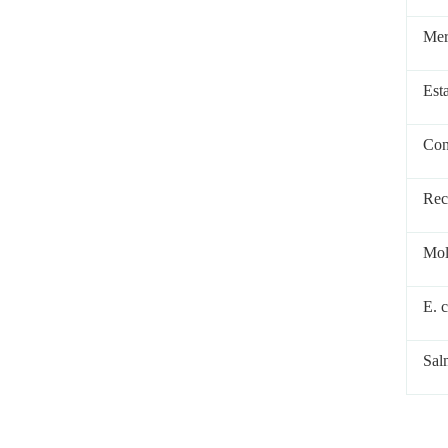
Mer
Est
Con
Rec
Mol
E. c
Sal