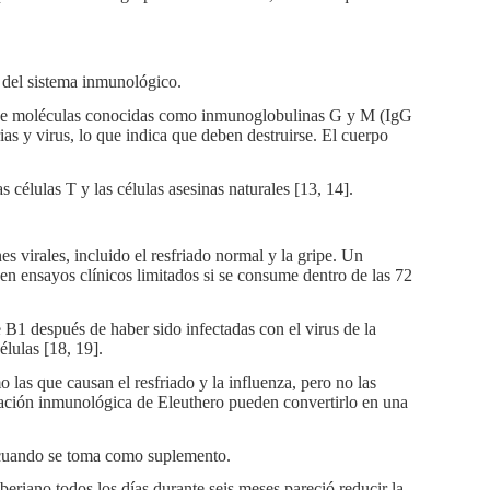
 del sistema inmunológico.
n de moléculas conocidas como inmunoglobulinas G y M (IgG
s y virus, lo que indica que deben destruirse. El cuerpo
células T y las células asesinas naturales [13, 14].
nes virales, incluido el resfriado normal y la gripe. Un
 en ensayos clínicos limitados si se consume dentro de las 72
 B1 después de haber sido infectadas con el virus de la
lulas [18, 19].
as que causan el resfriado y la influenza, pero no las
lación inmunológica de Eleuthero pueden convertirlo en una
e cuando se toma como suplemento.
riano todos los días durante seis meses pareció reducir la