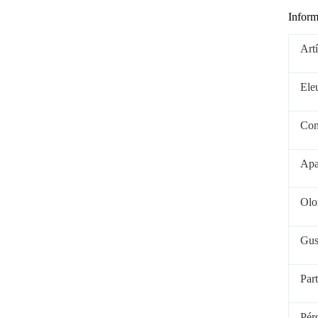
Inform
Art
Ele
Cont
Apa
Olo
Gus
Par
Pér