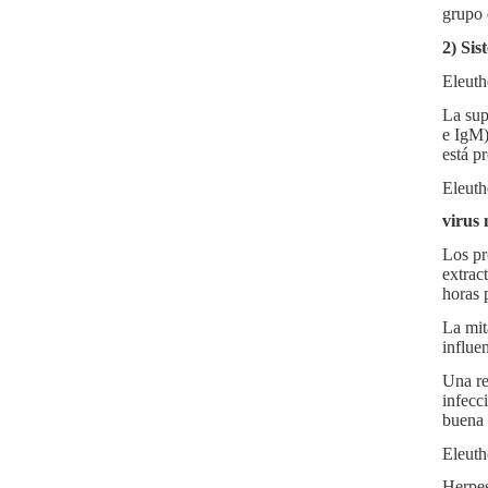
grupo 
2) Sis
Eleuth
La sup
e IgM)
está p
Eleuth
virus
Los pro
extrac
horas p
La mit
influe
Una re
infecc
buena 
Eleuth
Herpes