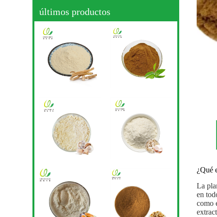
últimos productos
¿Qué e
La pla
en tod
como e
extrac