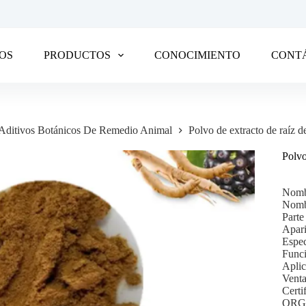
OS
PRODUCTOS
CONOCIMIENTO
CONT
Aditivos Botánicos De Remedio Animal
Polvo de extracto de raíz d
Polvo
Nombr
Nombr
Parte
Apari
Espec
Funci
Aplic
Venta
Cert
ORG