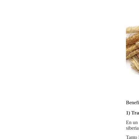
Benefi
1) Tra
En un 
siberi
Tanto 