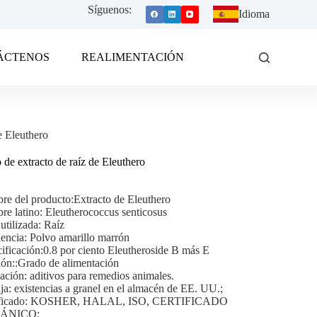
Síguenos:
Idioma
ÁCTENOS
REALIMENTACIÓN
e Eleuthero
 de extracto de raíz de Eleuthero
e del producto:Extracto de Eleuthero
e latino: Eleutherococcus senticosus
 utilizada: Raíz
encia: Polvo amarillo marrón
ificación:0.8 por ciento Eleutheroside B más E
ón::Grado de alimentación
ación: aditivos para remedios animales.
ja: existencias a granel en el almacén de EE. UU.;
ificado: KOSHER, HALAL, ISO, CERTIFICADO
ÁNICO;