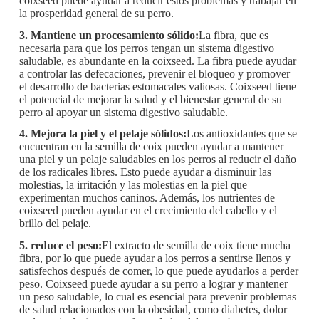
coixseed puede ayudar a reducir estos problemas y trabajar en
la prosperidad general de su perro.
3. Mantiene un procesamiento sólido:
La fibra, que es
necesaria para que los perros tengan un sistema digestivo
saludable, es abundante en la coixseed. La fibra puede ayudar
a controlar las defecaciones, prevenir el bloqueo y promover
el desarrollo de bacterias estomacales valiosas. Coixseed tiene
el potencial de mejorar la salud y el bienestar general de su
perro al apoyar un sistema digestivo saludable.
4. Mejora la piel y el pelaje sólidos:
Los antioxidantes que se
encuentran en la semilla de coix pueden ayudar a mantener
una piel y un pelaje saludables en los perros al reducir el daño
de los radicales libres. Esto puede ayudar a disminuir las
molestias, la irritación y las molestias en la piel que
experimentan muchos caninos. Además, los nutrientes de
coixseed pueden ayudar en el crecimiento del cabello y el
brillo del pelaje.
5. reduce el peso:
El extracto de semilla de coix tiene mucha
fibra, por lo que puede ayudar a los perros a sentirse llenos y
satisfechos después de comer, lo que puede ayudarlos a perder
peso. Coixseed puede ayudar a su perro a lograr y mantener
un peso saludable, lo cual es esencial para prevenir problemas
de salud relacionados con la obesidad, como diabetes, dolor