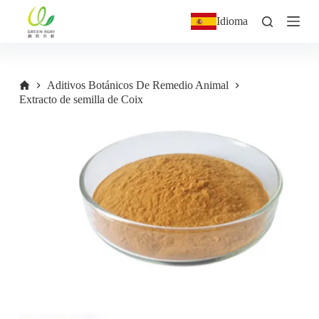
S
Idioma
a
l
t
a
r
Aditivos Botánicos De Remedio Animal
a
Extracto de semilla de Coix
l
c
o
n
t
e
n
i
d
o